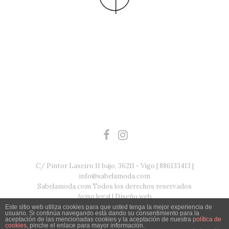
C/ Pintor Laxeiro 11 bajo, 36211 - Vigo | 886133413 |
info@sabelamoda.com
Sabelamoda.com Todos los derechos reservados
Aviso legal
|
Diseño web
Este sitio web utiliza cookies para que usted tenga la mejor experiencia de
usuario. Si continúa navegando está dando su consentimiento para la
aceptación de las mencionadas cookies y la aceptación de nuestra
política de
cookies
, pinche el enlace para mayor información.