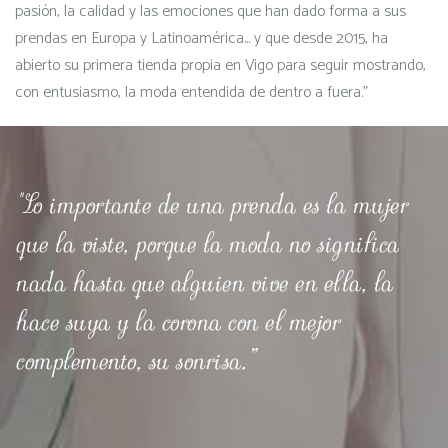
pasión, la calidad y las emociones que han dado forma a sus
prendas en Europa y Latinoamérica... y que desde 2015, ha
abierto su primera tienda propia en Vigo para seguir mostrando,
con entusiasmo, la moda entendida de dentro a fuera."
"Lo importante de una prenda es la mujer
que la viste, porque la moda no significa
nada hasta que alguien vive en ella,
la
hace suya y la corona con el mejor
complemento, su sonrisa.”